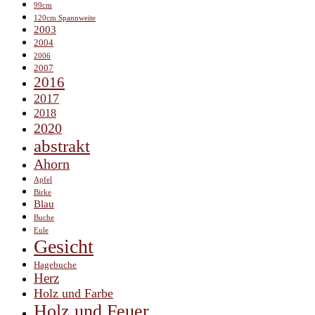
99cm
120cm Spannweite
2003
2004
2006
2007
2016
2017
2018
2020
abstrakt
Ahorn
Apfel
Birke
Blau
Buche
Eule
Gesicht
Hagebuche
Herz
Holz und Farbe
Holz und Feuer